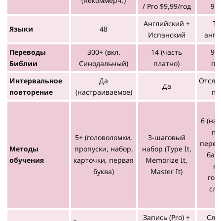
(некоммерч.)
/ Pro $9,99/год
9,9
Английский +
То
Языки
48
Испанский
англ
Переводы
300+ (вкл.
14 (часть
9 (
Библии
Синодальный)
платно)
пл
Интервальное
Да
Отсле
Да
повторение
(настраиваемое)
па
6 (на
по
5+ (головоломки,
3-шаговый
перес
Методы
пропуски, набор,
набор (Type It,
банк
обучения
карточки, первая
Memorize It,
на
буква)
Master It)
гов
слу
Запись (Pro) +
Слу