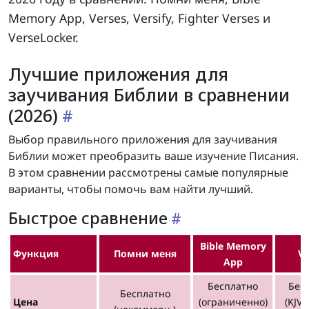
Memory App, Verses, Versify, Fighter Verses и
VerseLocker.
Лучшие приложения для
заучивания Библии в сравнении
(2026)
Выбор правильного приложения для заучивания
Библии может преобразить ваше изучение Писания.
В этом сравнении рассмотрены самые популярные
варианты, чтобы помочь вам найти лучший.
Быстрое сравнение
Bible Memory
Функция
Помни меня
Ve
App
Бесплатно
Бес
Бесплатно
Цена
(ограниченно)
(KJV)