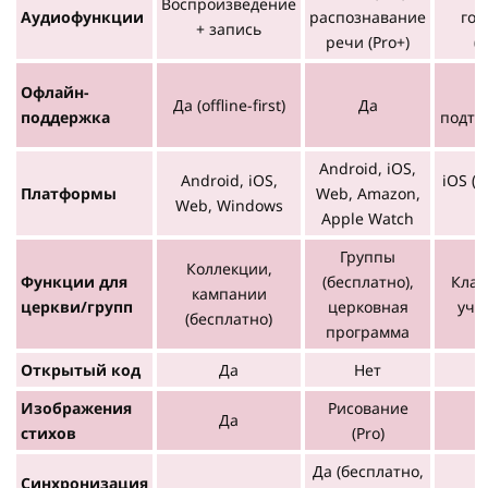
Воспроизведение
Аудиофункции
распознавание
гов
+ запись
речи (Pro+)
(б
Офлайн-
Да (offline-first)
Да
поддержка
подтв
Android, iOS,
Android, iOS,
iOS (A
Платформы
Web, Amazon,
Web, Windows
б
Apple Watch
Группы
Коллекции,
Функции для
(бесплатно),
Клас
кампании
церкви/групп
церковная
учи
(бесплатно)
программа
Открытый код
Да
Нет
Изображения
Рисование
Да
стихов
(Pro)
Да (бесплатно,
Синхронизация