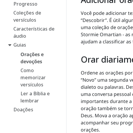
Progresso
Coleções de
Você pode adicionar te
versículos
“Descobrir”. É útil alg
uma coleção de orações
Características de
Stormie Omartian - as r
áudio
ajudam a classificar as
Guias
Orações e
Orar diariam
devoções
Como
Ordene as orações por 
memorizar
“Novo” uma segunda vez
versículos
dialeto ou palavras. D
Ler a Bíblia e
uma conversa pessoal 
lembrar
importantes durante a 
oração também se torna
Doações
Deus. Mova a oração ap
acompanhar seu progres
orações.