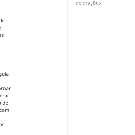
de orações
dir
e
as
guia
ornar
erar
a de
 com
as