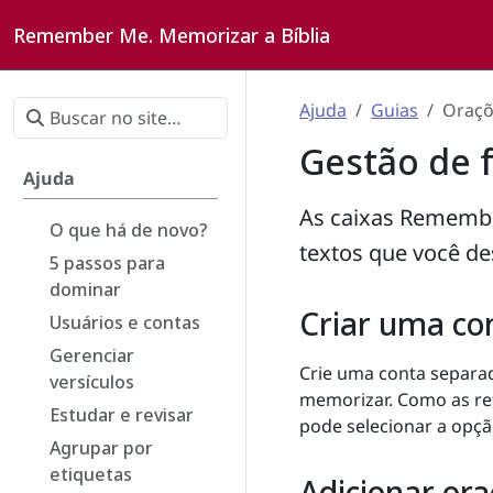
Remember Me. Memorizar a Bíblia
Ajuda
Guias
Oraçõ
Gestão de 
Ajuda
As caixas Remembe
O que há de novo?
textos que você de
5 passos para
dominar
Criar uma co
Usuários e contas
Gerenciar
Crie uma conta separad
versículos
memorizar. Como as r
Estudar e revisar
pode selecionar a opçã
Agrupar por
etiquetas
Adicionar or