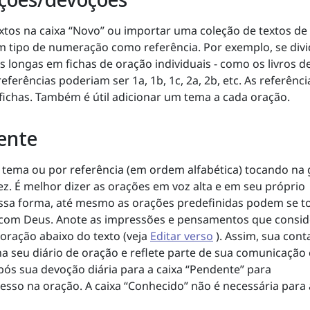
xtos na caixa “Novo” ou importar uma coleção de textos de
um tipo de numeração como referência. Por exemplo, se divi
 longas em fichas de oração individuais - como os livros d
eferências poderiam ser 1a, 1b, 1c, 2a, 2b, etc. As referênci
 fichas. Também é útil adicionar um tema a cada oração.
ente
tema ou por referência (em ordem alfabética) tocando na 
. É melhor dizer as orações em voz alta e em seu próprio
essa forma, até mesmo as orações predefinidas podem se t
com Deus. Anote as impressões e pensamentos que consid
oração abaixo do texto (veja
Editar verso
). Assim, sua cont
 seu diário de oração e reflete parte de sua comunicação
ós sua devoção diária para a caixa “Pendente” para
so na oração. A caixa “Conhecido” não é necessária para 