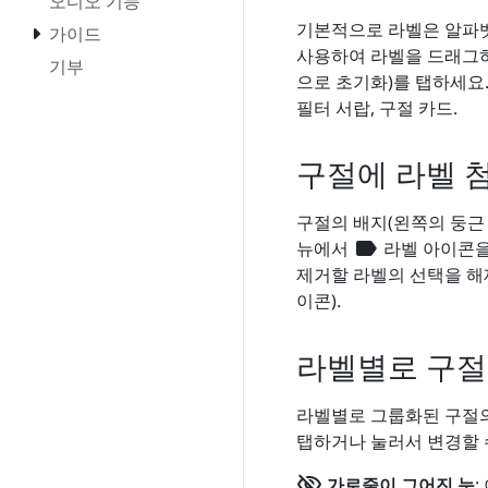
오디오 기능
기본적으로 라벨은 알파
가이드
사용하여 라벨을 드래그
기부
으로 초기화)를 탭하세요.
필터 서랍, 구절 카드.
구절에 라벨 
구절의 배지(왼쪽의 둥근
label
뉴에서
라벨 아이콘을
제거할 라벨의 선택을 해
이콘).
라벨별로 구절
라벨별로 그룹화된 구절의
탭하거나 눌러서 변경할 
visibility_off
가로줄이 그어진 눈
: