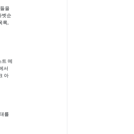
들을
(알파벳순
목록,
스트 메
절에서
크 아
상태를