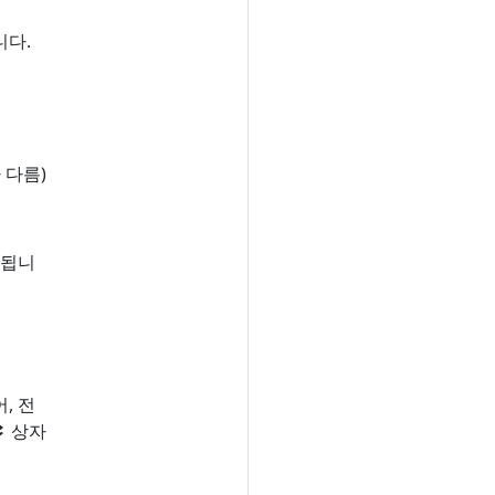
니다.
 다름)
경됩니
, 전
rs
상자