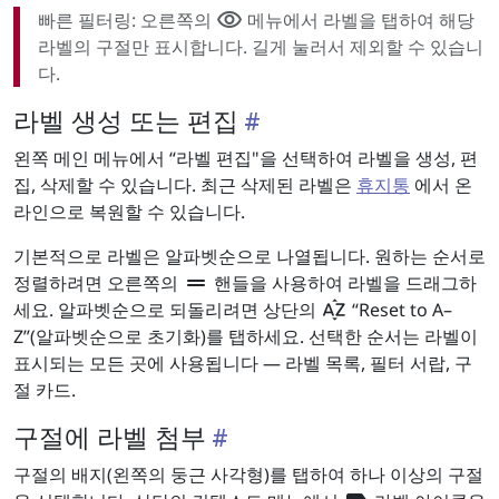
visibility
빠른 필터링: 오른쪽의
메뉴에서 라벨을 탭하여 해당
라벨의 구절만 표시합니다. 길게 눌러서 제외할 수 있습니
다.
라벨 생성 또는 편집
왼쪽 메인 메뉴에서 “라벨 편집"을 선택하여 라벨을 생성, 편
집, 삭제할 수 있습니다. 최근 삭제된 라벨은
휴지통
에서 온
라인으로 복원할 수 있습니다.
기본적으로 라벨은 알파벳순으로 나열됩니다. 원하는 순서로
drag_handle
정렬하려면 오른쪽의
핸들을 사용하여 라벨을 드래그하
sort_by_alpha
세요. 알파벳순으로 되돌리려면 상단의
“Reset to A–
Z”(알파벳순으로 초기화)를 탭하세요. 선택한 순서는 라벨이
표시되는 모든 곳에 사용됩니다 — 라벨 목록, 필터 서랍, 구
절 카드.
구절에 라벨 첨부
구절의 배지(왼쪽의 둥근 사각형)를 탭하여 하나 이상의 구절