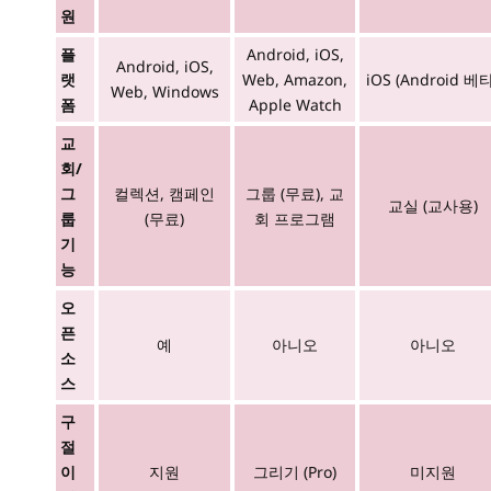
원
플
Android, iOS,
Android, iOS,
랫
Web, Amazon,
iOS (Android 베타
Web, Windows
폼
Apple Watch
교
회/
그
컬렉션, 캠페인
그룹 (무료), 교
교실 (교사용)
룹
(무료)
회 프로그램
기
능
오
픈
예
아니오
아니오
소
스
구
절
이
지원
그리기 (Pro)
미지원