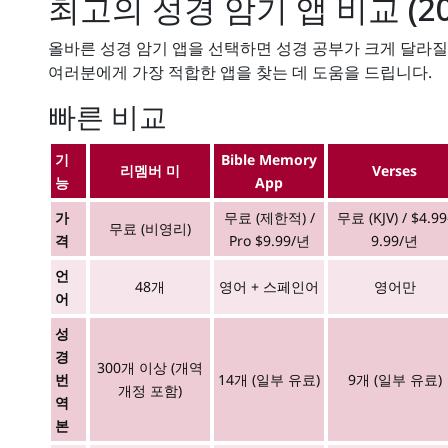
최고의 성경 암기 앱 비교 (20
올바른 성경 암기 앱을 선택하면 성경 공부가 크게 달라질
여러분에게 가장 적합한 앱을 찾는 데 도움을 드립니다.
빠른 비교
기
Bible Memory
리멤버 미
Verses
능
App
가
무료 (제한적) /
무료 (KJV) / $4.99
무료 (비영리)
격
Pro $9.99/년
9.99/년
언
48개
영어 + 스페인어
영어만
어
성
경
300개 이상 (개역
번
14개 (일부 유료)
9개 (일부 유료)
개정 포함)
역
본