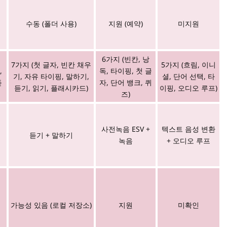
수동 (폴더 사용)
지원 (예약)
미지원
,
6가지 (빈칸, 낭
7가지 (첫 글자, 빈칸 채우
5가지 (흐림, 이니
,
독, 타이핑, 첫 글
기, 자유 타이핑, 말하기,
셜, 단어 선택, 타
듣
자, 단어 뱅크, 퀴
듣기, 읽기, 플래시카드)
이핑, 오디오 루프)
즈)
베
사전녹음 ESV +
텍스트 음성 변환
듣기 + 말하기
녹음
+ 오디오 루프
가능성 있음 (로컬 저장소)
지원
미확인