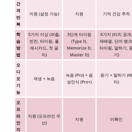
간
격
지원 (설정 가능)
지원
기억 건강 추적
반
복
학
5가지 이상 (퍼즐,
3단계 타이핑
6가지 (터치 공개
습
빈칸, 타이핑, 플
(Type It,
재배열, 단어 뱅크
방
래시카드, 첫 글
Memorize It,
타이핑, 말하기, 
법
자)
Master It)
기)
오
디
녹음 (Pro) + 음
듣기 + 말하기 (
오
재생 + 녹음
성인식 (Pro+)
타)
기
능
오
프
라
지원 (오프라인 우
지원
미확인
인
선)
지