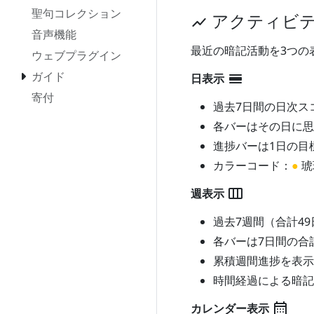
聖句コレクション
アクティビ
show_chart
音声機能
最近の暗記活動を3つの
ウェブプラグイン
ガイド
calendar_view_day
日表示
寄付
過去7日間の日次ス
各バーはその日に思
進捗バーは1日の目
カラーコード：
●
琥
view_week
週表示
過去7週間（合計4
各バーは7日間の合
累積週間進捗を表示
時間経過による暗記
calendar_month
カレンダー表示