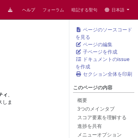
ヘルプ
フォーラム
暗記する聖句
日本語
ページのソースコード
を見る
ページの編集
子ページを作成
ドキュメントのissue
を作成
セクション全体を印刷
このページの内容
ティ
、
概要
スしま
3つのメインタブ
スコア要素を理解する
進捗を共有
メニューオプション