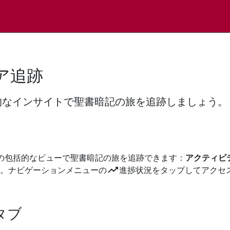
ア追跡
的なインサイトで聖書暗記の旅を追跡しましょう。
の包括的なビューで聖書暗記の旅を追跡できます：
アクティビ
trending_up
。ナビゲーションメニューの
進捗状況をタップしてアクセ
タブ