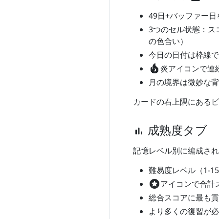
49日+バッファー日
3つのセル状態：ス
の色合い）
今日の日付は枠線で
local_fire_department
炎アイコンで連
月の境界は微妙な背
カードの右上隅にあるビ
成熟度タブ
bar_chart
記憶レベル別に編成され
難易度レベル（1-
stars
アイコンで合計
総合スコアに最も貢
より多くの復習が必