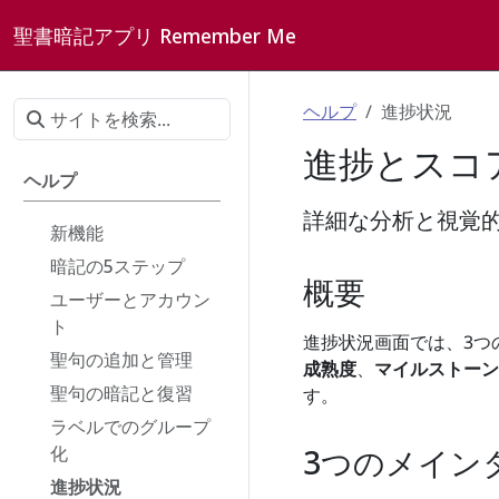
聖書暗記アプリ Remember Me
ヘルプ
進捗状況
進捗とスコ
ヘルプ
詳細な分析と視覚
新機能
暗記の5ステップ
概要
ユーザーとアカウン
ト
進捗状況画面では、3つ
聖句の追加と管理
成熟度
、
マイルストーン
聖句の暗記と復習
す。
ラベルでのグループ
化
3つのメイン
進捗状況