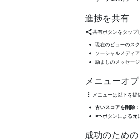
進捗を共有
share
共有ボタンをタップ
現在のビューのスク
ソーシャルメディア
励ましのメッセージと
メニューオプ
more_vert
メニューは以下を提
古いスコアを削除
：
undo
ボタンによる元
成功のための