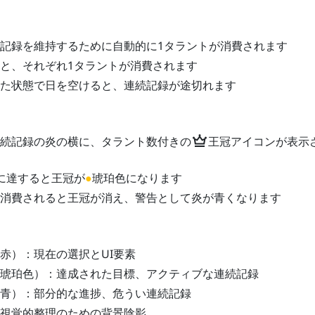
記録を維持するために自動的に1タラントが消費されます
と、それぞれ1タラントが消費されます
た状態で日を空けると、連続記録が途切れます
crown
続記録の炎の横に、タラント数付きの
王冠アイコンが表示
に達すると王冠が
●
琥珀色になります
消費されると王冠が消え、警告として炎が青くなります
赤）：現在の選択とUI要素
琥珀色）：達成された目標、アクティブな連続記録
青）：部分的な進捗、危うい連続記録
視覚的整理のための背景陰影