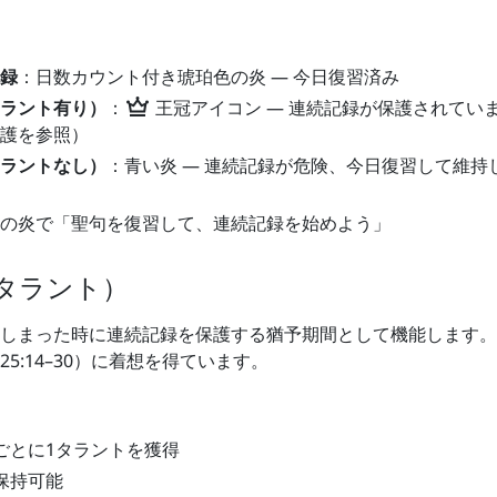
録
：日数カウント付き琥珀色の炎 — 今日復習済み
crown
ラント有り）
：
王冠アイコン — 連続記録が保護されてい
護を参照）
ラントなし）
：青い炎 — 連続記録が危険、今日復習して維持
の炎で「聖句を復習して、連続記録を始めよう」
タラント）
しまった時に連続記録を保護する猶予期間として機能します。
5:14–30）に着想を得ています。
ごとに1タラントを獲得
保持可能