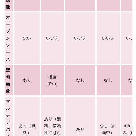
能
オ
ー
プ
ン
はい
いいえ
いいえ
いいえ
いい
ソ
ー
ス
聖
句
描画
あり
なし
なし
な
画
（Pro）
像
マ
ル
チ
あり（無
デ
あり（無
料、信頼
なし（計
iClo
バ
あり
料）
性にばら
画中）
み（iO