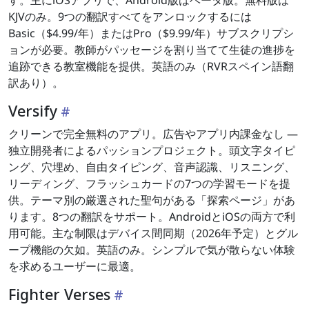
す。主にiOSアプリで、Android版はベータ版。無料版は
KJVのみ。9つの翻訳すべてをアンロックするには
Basic（$4.99/年）またはPro（$9.99/年）サブスクリプシ
ョンが必要。教師がパッセージを割り当てて生徒の進捗を
追跡できる教室機能を提供。英語のみ（RVRスペイン語翻
訳あり）。
Versify
クリーンで完全無料のアプリ。広告やアプリ内課金なし —
独立開発者によるパッションプロジェクト。頭文字タイピ
ング、穴埋め、自由タイピング、音声認識、リスニング、
リーディング、フラッシュカードの7つの学習モードを提
供。テーマ別の厳選された聖句がある「探索ページ」があ
ります。8つの翻訳をサポート。AndroidとiOSの両方で利
用可能。主な制限はデバイス間同期（2026年予定）とグル
ープ機能の欠如。英語のみ。シンプルで気が散らない体験
を求めるユーザーに最適。
Fighter Verses