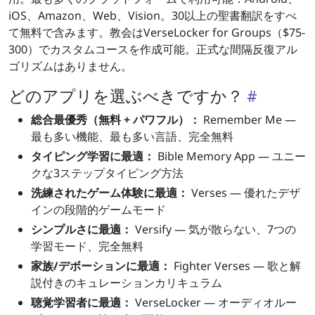
iOS、Amazon、Web、Vision。30以上の聖書翻訳をすべ
て無料で含みます。教会はVerseLocker for Groups（$75-
300）でカスタムコースを作成可能。正式な間隔反復アル
ゴリズムはありません。
どのアプリを選ぶべきですか？
総合最優秀（無料 + パワフル）：
Remember Me —
最も多い機能、最も多い言語、完全無料
タイピング学習に最適：
Bible Memory App — ユニー
クな3ステップタイピング方法
洗練されたゲーム体験に最適：
Verses — 優れたデザ
インの段階的ゲームモード
シンプルさに最適：
Versify — 気が散らない、7つの
学習モード、完全無料
家族/デボーションに最適：
Fighter Verses — 歌と解
説付きのキュレーションカリキュラム
聴覚学習者に最適：
VerseLocker — オーディオルー