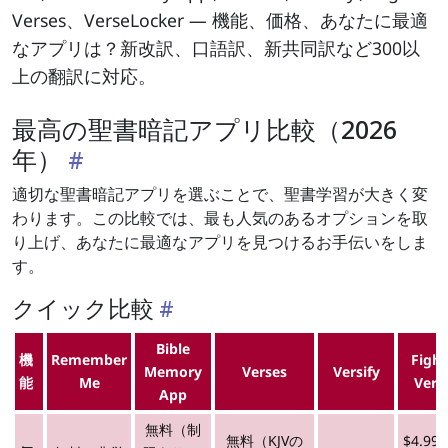
Verses、VerseLocker — 機能、価格、あなたに最適
なアプリは？新改訳、口語訳、新共同訳など300以
上の翻訳に対応。
最高の聖書暗記アプリ比較（2026
年）
適切な聖書暗記アプリを選ぶことで、聖書学習が大きく変
わります。この比較では、最も人気のあるオプションを取
り上げ、あなたに最適なアプリを見つけるお手伝いをしま
す。
クイック比較
Bible
機
Remember
Fight
Memory
Verses
Versify
能
Me
Vers
App
無料（制
無料（KJVの
$4.99 