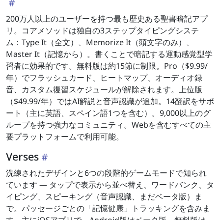
200万人以上のユーザーを持つ最も歴史ある聖書暗記アプ
リ。コアメソッドは独自の3ステップタイピングシステ
ム：Type It（全文）、Memorize It（頭文字のみ）、
Master It（記憶から）。書くことで暗記する運動感覚型学
習者に効果的です。無料版は約15節に制限。Pro（$9.99/
年）でフラッシュカード、ヒートマップ、オーディオ録
音、カスタム復習スケジュールが解除されます。上位版
（$49.99/年）ではAI解説と音声認識が追加。14翻訳をサポ
ート（主に英語、スペイン語1つを含む）。9,000以上のグ
ループを持つ強力なコミュニティ。Webを含むすべての主
要プラットフォームで利用可能。
Verses
洗練されたデザインと6つの段階的ゲームモードで知られ
ています — タップで表示から並べ替え、ワードバンク、タ
イピング、スピーキング（音声認識、まだベータ版）ま
で。パッセージごとの「記憶健康」トラッキングを含みま