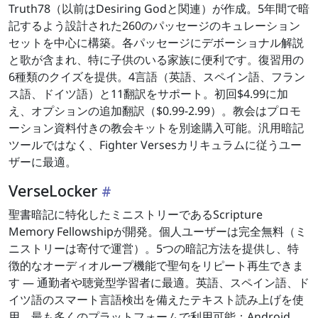
Truth78（以前はDesiring Godと関連）が作成。5年間で暗
記するよう設計された260のパッセージのキュレーション
セットを中心に構築。各パッセージにデボーショナル解説
と歌が含まれ、特に子供のいる家族に便利です。復習用の
6種類のクイズを提供。4言語（英語、スペイン語、フラン
ス語、ドイツ語）と11翻訳をサポート。初回$4.99に加
え、オプションの追加翻訳（$0.99-2.99）。教会はプロモ
ーション資料付きの教会キットを別途購入可能。汎用暗記
ツールではなく、Fighter Versesカリキュラムに従うユー
ザーに最適。
VerseLocker
聖書暗記に特化したミニストリーであるScripture
Memory Fellowshipが開発。個人ユーザーは完全無料（ミ
ニストリーは寄付で運営）。5つの暗記方法を提供し、特
徴的なオーディオループ機能で聖句をリピート再生できま
す — 通勤者や聴覚型学習者に最適。英語、スペイン語、ド
イツ語のスマート言語検出を備えたテキスト読み上げを使
用。最も多くのプラットフォームで利用可能：Android、