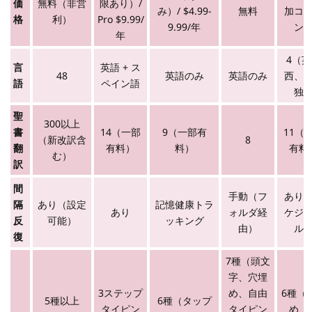
価
無料（非営
限あり）/
み）/ $4.99-
無料
加コ
格
利）
Pro $9.99/
9.99/年
ン
年
4（
言
英語 + ス
48
英語のみ
英語のみ
西、
語
ペイン語
独
聖
300以上
書
14（一部
9（一部有
11（
（新改訳含
8
翻
有料）
料）
有料
む）
訳
間
手動（フ
あり
隔
あり（設定
記憶健康トラ
あり
ォルダ経
ケジ
反
可能）
ッキング
由）
ル
復
7種（頭文
字、穴埋
3ステップ
め、自由
6種（
5種以上
6種（タップ
タイピン
タイピン
め、