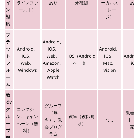
イ
ラインファ
あり
未確認
ーカルス
あ
ン
ースト）
トレー
対
ジ）
応
プ
ラ
Android、
ッ
Android、
iOS、
Android、
ト
iOS、
Web、
iOS（Android
iOS、
Andro
フ
Web、
Amazon、
ベータ）
Mac、
iOS
ォ
Windows
Apple
Vision
ー
Watch
ム
教
会/
グループ
グ
コレクショ
（無
教会
ル
ン、キャン
教室（教師向
料）、教
なし
ト（
ー
ペーン（無
け）
会プログ
売
プ
料）
ラム
機