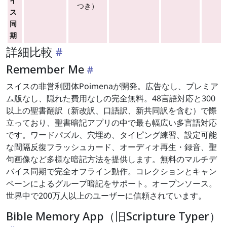
イ
つき）
ス
同
期
詳細比較
Remember Me
スイスの非営利団体Poimenaが開発。広告なし、プレミア
ム版なし、隠れた費用なしの完全無料。48言語対応と300
以上の聖書翻訳（新改訳、口語訳、新共同訳を含む）で際
立っており、聖書暗記アプリの中で最も幅広い多言語対応
です。ワードパズル、穴埋め、タイピング練習、設定可能
な間隔反復フラッシュカード、オーディオ再生・録音、聖
句画像など多様な暗記方法を提供します。無料のマルチデ
バイス同期で完全オフライン動作。コレクションとキャン
ペーンによるグループ暗記をサポート。オープンソース。
世界中で200万人以上のユーザーに信頼されています。
Bible Memory App（旧Scripture Typer）