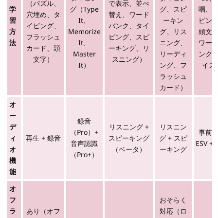
（パズル、
で表示、並べ
学
グ（Type
グ、スピ
唱、
穴埋め、タ
替え、ワード
習
It、
ーキン
ピン
イピング、
バンク、タイ
方
Memorize
グ、リス
頭文
フラッシュ
ピング、スピ
法
It、
ニング、
ワー
カード、頭
ーキング、リ
Master
リーディ
ンク
文字）
スニング）
It）
ング、フ
イズ
ラッシュ
カード）
オ
ー
録音
デ
リスニング +
リスニン
（Pro）+
事前
ィ
再生 + 録音
スピーキング
グ + スピ
音声認識
ESV +
オ
（ベータ）
ーキング
（Pro+）
機
能
オ
フ
おそらく
ラ
あり（オフ
対応（ロ