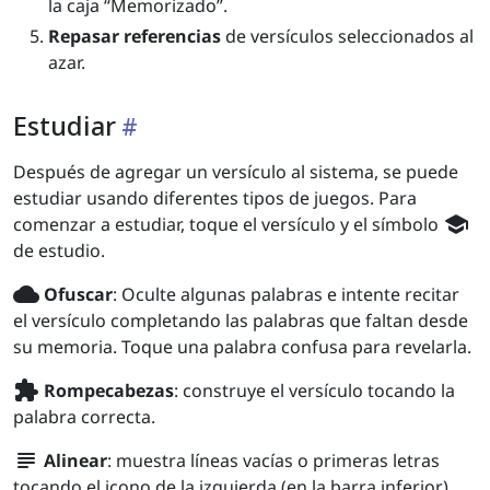
la caja “Memorizado”.
Repasar referencias
de versículos seleccionados al
azar.
Estudiar
Después de agregar un versículo al sistema, se puede
estudiar usando diferentes tipos de juegos. Para
school
comenzar a estudiar, toque el versículo y el símbolo
de estudio.
wb_cloudy
Ofuscar
: Oculte algunas palabras e intente recitar
el versículo completando las palabras que faltan desde
su memoria. Toque una palabra confusa para revelarla.
extension
Rompecabezas
: construye el versículo tocando la
palabra correcta.
subject
Alinear
: muestra líneas vacías o primeras letras
tocando el icono de la izquierda (en la barra inferior).