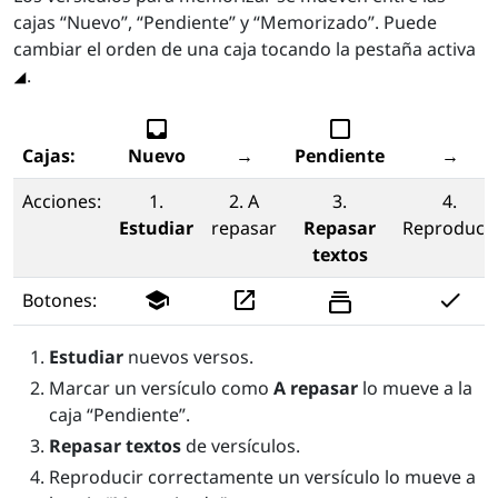
cajas “Nuevo”, “Pendiente” y “Memorizado”. Puede
cambiar el orden de una caja tocando la pestaña activa
.
inbox
check_box_outline_blank
Cajas:
Nuevo
→
Pendiente
→
Acciones:
1.
2. A
3.
4.
Estudiar
repasar
Repasar
Reproducir
textos
school
launch
check
Botones:
Estudiar
nuevos versos.
Marcar un versículo como
A repasar
lo mueve a la
caja “Pendiente”.
Repasar textos
de versículos.
Reproducir correctamente un versículo lo mueve a