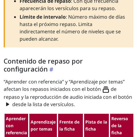
Frecuencia de repaso
: Con qué frecuencia
aparecerán los versículos para su repaso.
Límite de intervalo
: Número máximo de días
hasta el próximo repaso. Limita
indirectamente el número de niveles que se
pueden alcanzar.
Contenido de repaso por
configuración
“Aprender con referencia” y “Aprendizaje por temas”
afectan los repasos iniciados con el botón
de
repaso y la reproducción de audio iniciada con el botón
play_arrow
desde la lista de versículos.
Aprender
Reverso
Aprendizaje
Frente de
Pista de la
con
de la
por temas
la ficha
ficha
referencia
ficha