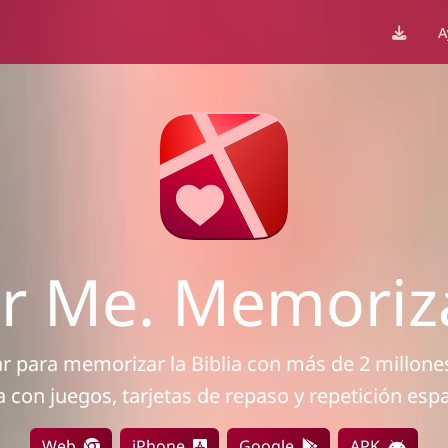
A
Me. Memorizar
ar para memorizar la Biblia con más de 2 millon
con juegos, tarjetas de repaso y repetición espaci
Web
iPhone
Google
APK