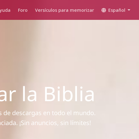
yuda
Foro
Versículos para memorizar
Español
 la Biblia
es de descargas en todo el mundo.
ada. ¡Sin anuncios, sin límites!